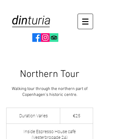
Northern Tour
Walking tour through the northern part of
Copenhagen's historic centre.
25
euros
Duration Varies
D
€25
u
r
Inside Espresso House café
a
(Vesterbrogade 2A)