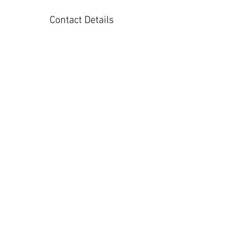
Contact Details
dinturiatours@gmail.com
DNK
RESERVAR
VISIT THESE
WONDERFUL
PLACES WITH
US