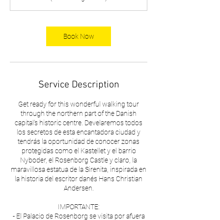
t
i
o
n
Book Now
V
a
r
i
e
Service Description
s
Get ready for this wonderful walking tour
through the northern part of the Danish
capital's historic centre. Develaremos todos
los secretos de esta encantadora ciudad y
tendrás la oportunidad de conocer zonas
protegidas como el Kastellet y el barrio
Nyboder, el Rosenborg Castle y claro, la
maravillosa estatua de la Sirenita, inspirada en
la historia del escritor danés Hans Christian
Andersen.
IMPORTANTE:
- El Palacio de Rosenborg se visita por afuera