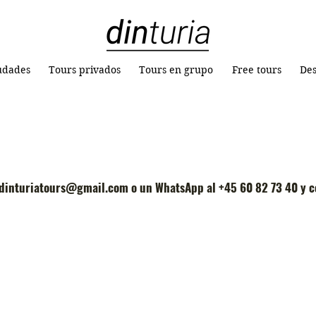
iudades
Tours privados
Tours en grupo
Free tours
Des
a dinturiatours@gmail.com o un WhatsApp al +45 60 82 73 40 y 