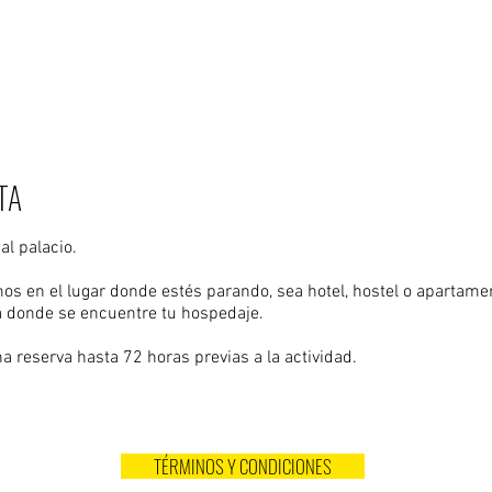
ar cantidad de participantes, horas y pedidos especial
remos una cotización lo antes posible.
TA
al palacio.
mos en el lugar donde estés parando, sea hotel, hostel o apartame
na donde se encuentre tu hospedaje.
a reserva hasta 72 horas previas a la actividad.
TÉRMINOS Y CONDICIONES