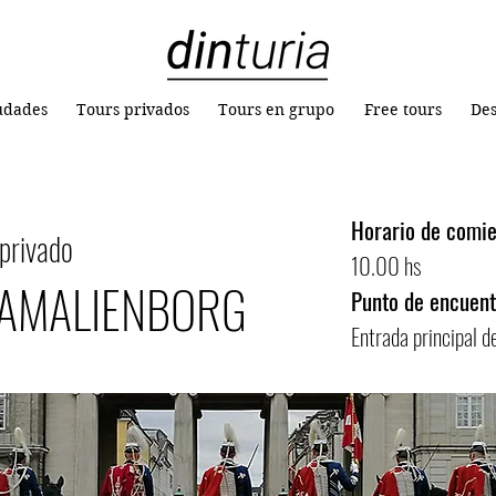
iudades
Tours privados
Tours en grupo
Free tours
Des
Horario de comie
 privado
10.00 hs
 AMALIENBORG
Punto de encuent
Entrada principal d