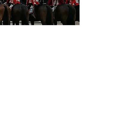
o a tus gustos y
para tu familia o
para ti.
s necesidades.