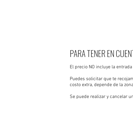
No te olvides de especific
Te envia
PARA TENER EN CUEN
El precio NO incluye la entrada 
Puedes solicitar que te recoja
costo extra, depende de la zo
Se puede realizar y cancelar un