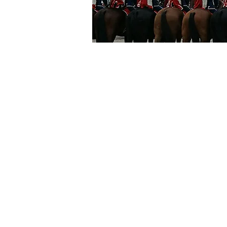
Si lo que prefi
preferencias, ac
amigos,
Diseñaremos u