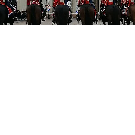
eres es conocer Amalienborg de acuerd
ompañado de un guía solo para ti y/o 
 la opción de tour privado es la mejor 
n tour personalizado, de acuerdo a tu