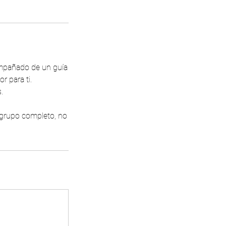
ompañado de un guía
r para ti.
.
l grupo completo, no