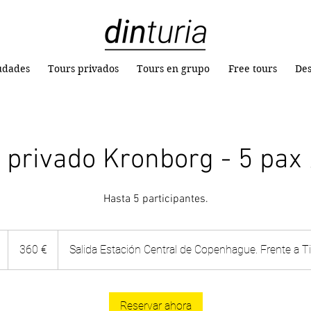
iudades
Tours privados
Tours en grupo
Free tours
Des
 privado Kronborg - 5 pax 
Hasta 5 participantes.
360
euros
2
360 €
Salida Estación Central de Copenhague. Frente a Tiv
h
Reservar ahora